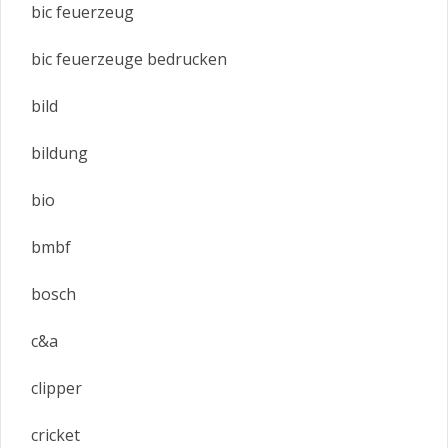
bic feuerzeug
bic feuerzeuge bedrucken
bild
bildung
bio
bmbf
bosch
c&a
clipper
cricket