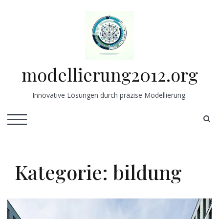
Skip
to
content
modellierung2012.org
Innovative Lösungen durch präzise Modellierung.
S
TOGGLE MOBILE MENU
Kategorie:
bildung