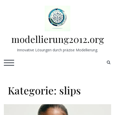
Skip
to
content
modellierung2012.org
Innovative Lösungen durch präzise Modellierung.
S
TOGGLE MOBILE MENU
Kategorie:
slips