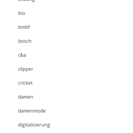
bio
bmbf
bosch
c&a
clipper
cricket
damen
damenmode
digitalisierung