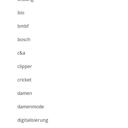
bio
bmbf
bosch
c&a
clipper
cricket
damen
damenmode
digitalisierung