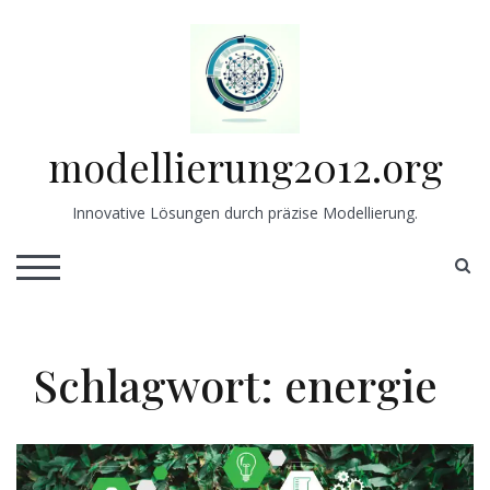
Skip
to
content
modellierung2012.org
Innovative Lösungen durch präzise Modellierung.
S
TOGGLE MOBILE MENU
Schlagwort:
energie