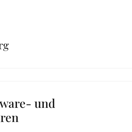
rg
ware- und
uren