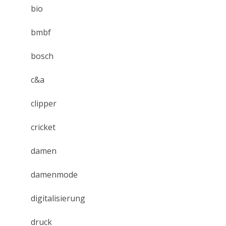
bio
bmbf
bosch
c&a
clipper
cricket
damen
damenmode
digitalisierung
druck