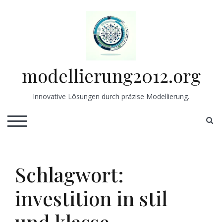
Skip
to
content
modellierung2012.org
Innovative Lösungen durch präzise Modellierung.
S
TOGGLE MOBILE MENU
Schlagwort:
investition in stil
und klasse