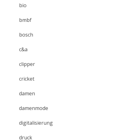
bio
bmbf
bosch
c&a
clipper
cricket
damen
damenmode
digitalisierung
druck