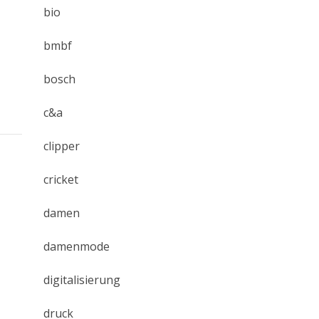
bio
bmbf
bosch
c&a
clipper
cricket
damen
damenmode
digitalisierung
druck