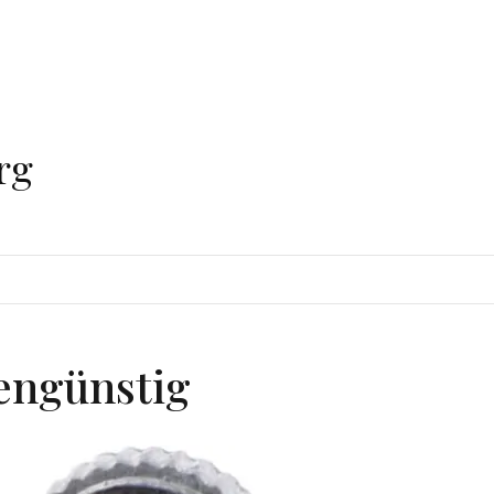
rg
engünstig