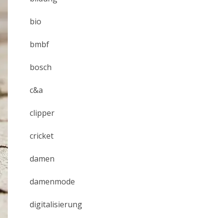
bio
bmbf
bosch
c&a
clipper
cricket
damen
damenmode
digitalisierung