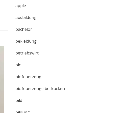
apple
ausbildung
bachelor
bekleidung
betriebswirt
bic
bic feuerzeug
bic feuerzeuge bedrucken
bild
bildung