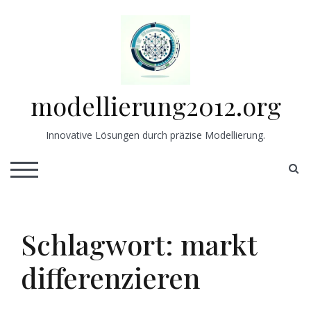
Skip
to
content
modellierung2012.org
Innovative Lösungen durch präzise Modellierung.
S
TOGGLE MOBILE MENU
Schlagwort:
markt
differenzieren