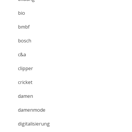
bio
bmbf
bosch
c&a
clipper
cricket
damen
damenmode
digitalisierung