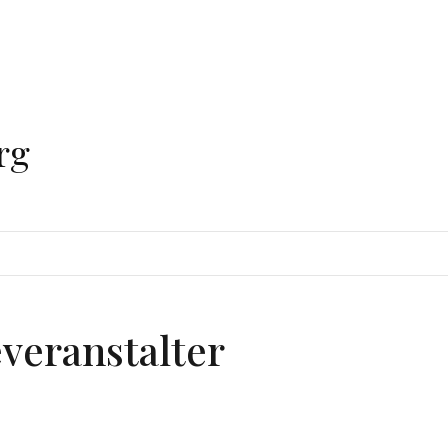
rg
everanstalter