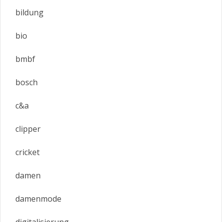
bildung
bio
bmbf
bosch
c&a
clipper
cricket
damen
damenmode