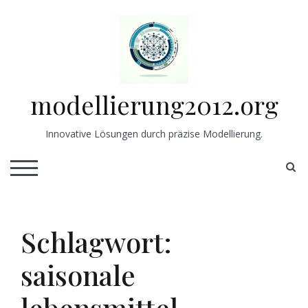
Skip
to
content
modellierung2012.org
Innovative Lösungen durch präzise Modellierung.
S
TOGGLE MOBILE MENU
Schlagwort:
saisonale
lebensmittel