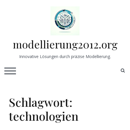
Skip
to
content
modellierung2012.org
Innovative Lösungen durch präzise Modellierung.
S
TOGGLE MOBILE MENU
Schlagwort:
technologien