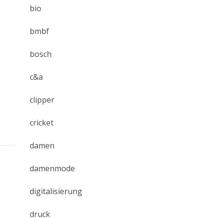
bio
bmbf
bosch
c&a
clipper
cricket
damen
damenmode
digitalisierung
druck