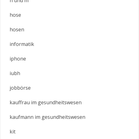
h und m
hose
hosen
informatik
iphone
iubh
jobbörse
kauffrau im gesundheitswesen
kaufmann im gesundheitswesen
kit