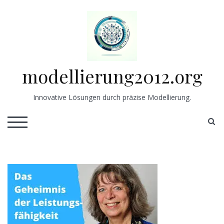
Skip
to
content
modellierung2012.org
Innovative Lösungen durch präzise Modellierung.
S
TOGGLE MOBILE MENU