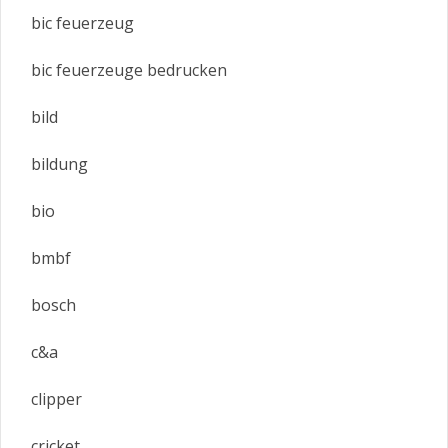
bic feuerzeug
bic feuerzeuge bedrucken
bild
bildung
bio
bmbf
bosch
c&a
clipper
cricket