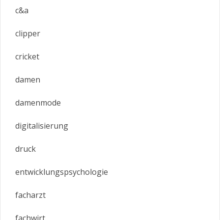
c&a
clipper
cricket
damen
damenmode
digitalisierung
druck
entwicklungspsychologie
facharzt
fachwirt