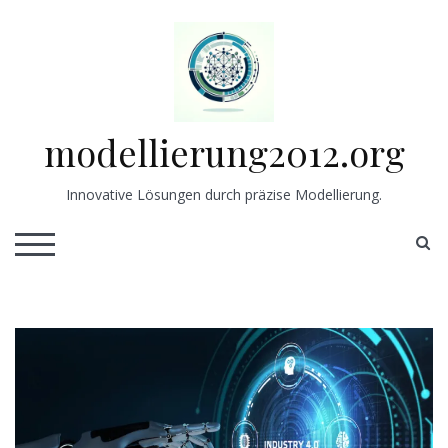
Skip
to
content
modellierung2012.org
Innovative Lösungen durch präzise Modellierung.
S
TOGGLE MOBILE MENU