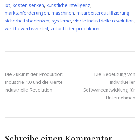
iot
,
kosten senken
,
künstliche intelligenz
,
marktanforderungen
,
maschinen
,
mitarbeiterqualifizierung
,
sicherheitsbedenken
,
systeme
,
vierte industrielle revolution
,
wettbewerbsvorteil
,
zukunft der produktion
Beitragsnavigation
Die Zukunft der Produktion:
Die Bedeutung von
Industrie 4.0 und die vierte
individueller
industrielle Revolution
Softwareentwicklung für
Unternehmen
Schreibe einen Kommentar