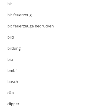
bic
bic feuerzeug
bic feuerzeuge bedrucken
bild
bildung
bio
bmbf
bosch
c&a
clipper