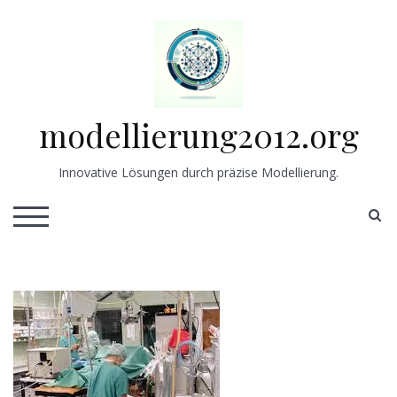
Skip
to
content
modellierung2012.org
Innovative Lösungen durch präzise Modellierung.
S
TOGGLE MOBILE MENU