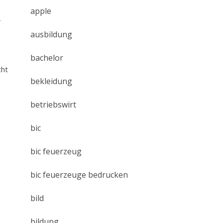
apple
-
ausbildung
bachelor
cht
bekleidung
betriebswirt
bic
bic feuerzeug
bic feuerzeuge bedrucken
bild
bildung