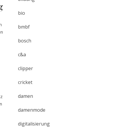
g
bio
m
bmbf
en
bosch
c&a
clipper
cricket
damen
tz
n
damenmode
digitalisierung