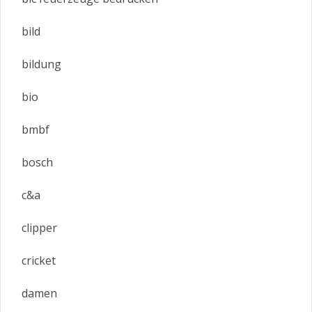
bild
bildung
bio
bmbf
bosch
c&a
clipper
cricket
damen