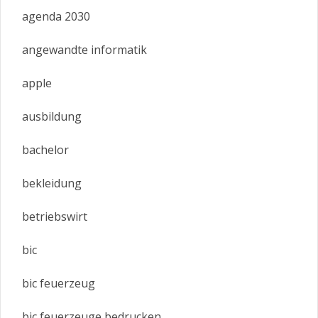
agenda 2030
angewandte informatik
apple
ausbildung
bachelor
bekleidung
betriebswirt
bic
bic feuerzeug
bic feuerzeuge bedrucken