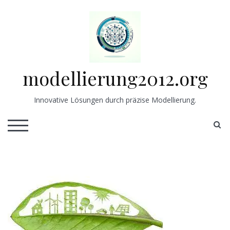
Skip
to
content
modellierung2012.org
Innovative Lösungen durch präzise Modellierung.
S
TOGGLE MOBILE MENU