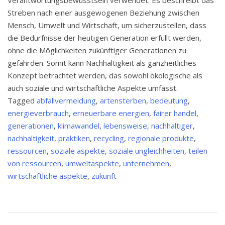
Verantwortungsbewusstsein verwendet. Es beschreibt das
Streben nach einer ausgewogenen Beziehung zwischen
Mensch, Umwelt und Wirtschaft, um sicherzustellen, dass
die Bedürfnisse der heutigen Generation erfüllt werden,
ohne die Möglichkeiten zukünftiger Generationen zu
gefährden. Somit kann Nachhaltigkeit als ganzheitliches
Konzept betrachtet werden, das sowohl ökologische als
auch soziale und wirtschaftliche Aspekte umfasst.
Tagged
abfallvermeidung
,
artensterben
,
bedeutung
,
energieverbrauch
,
erneuerbare energien
,
fairer handel
,
generationen
,
klimawandel
,
lebensweise
,
nachhaltiger
,
nachhaltigkeit
,
praktiken
,
recycling
,
regionale produkte
,
ressourcen
,
soziale aspekte
,
soziale ungleichheiten
,
teilen
von ressourcen
,
umweltaspekte
,
unternehmen
,
wirtschaftliche aspekte
,
zukunft