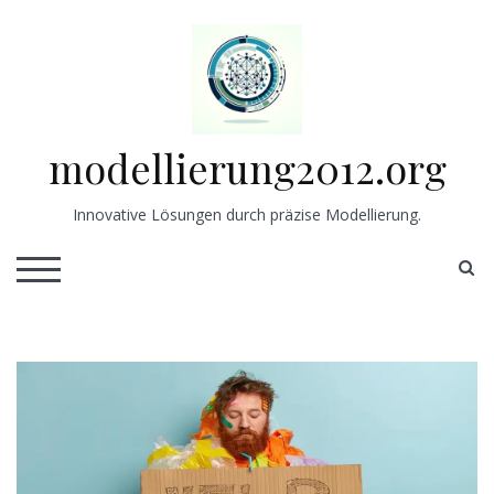
Skip
to
content
modellierung2012.org
Innovative Lösungen durch präzise Modellierung.
S
TOGGLE MOBILE MENU