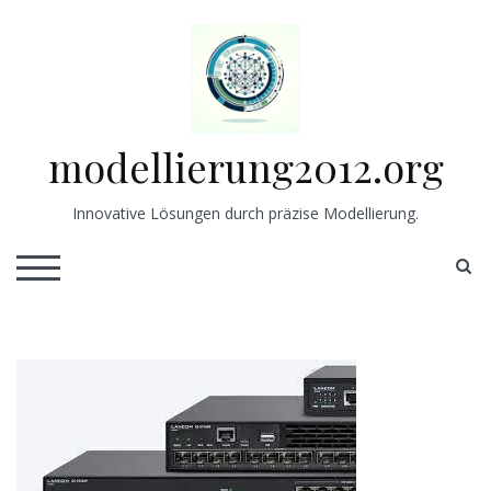
Skip
to
content
modellierung2012.org
Innovative Lösungen durch präzise Modellierung.
S
TOGGLE MOBILE MENU