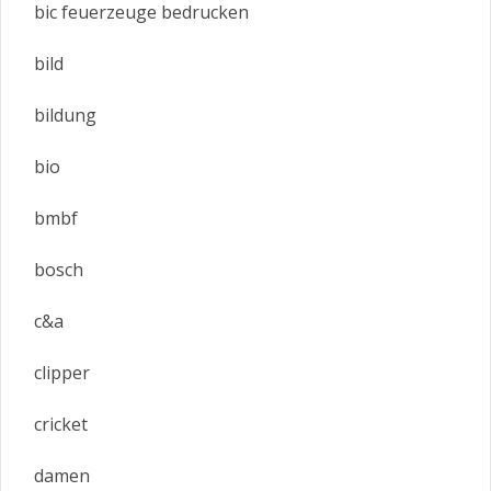
bic feuerzeuge bedrucken
bild
bildung
bio
bmbf
bosch
c&a
clipper
cricket
damen