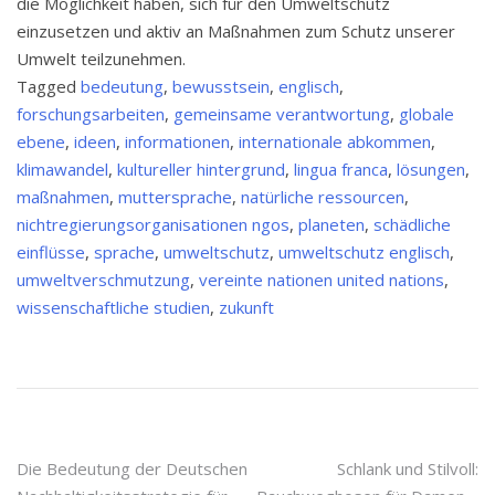
die Möglichkeit haben, sich für den Umweltschutz
einzusetzen und aktiv an Maßnahmen zum Schutz unserer
Umwelt teilzunehmen.
Tagged
bedeutung
,
bewusstsein
,
englisch
,
forschungsarbeiten
,
gemeinsame verantwortung
,
globale
ebene
,
ideen
,
informationen
,
internationale abkommen
,
klimawandel
,
kultureller hintergrund
,
lingua franca
,
lösungen
,
maßnahmen
,
muttersprache
,
natürliche ressourcen
,
nichtregierungsorganisationen ngos
,
planeten
,
schädliche
einflüsse
,
sprache
,
umweltschutz
,
umweltschutz englisch
,
umweltverschmutzung
,
vereinte nationen united nations
,
wissenschaftliche studien
,
zukunft
Beitragsnavigation
Die Bedeutung der Deutschen
Schlank und Stilvoll: