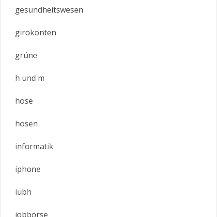
gesundheitswesen
girokonten
grüne
h und m
hose
hosen
informatik
iphone
iubh
jobbörse