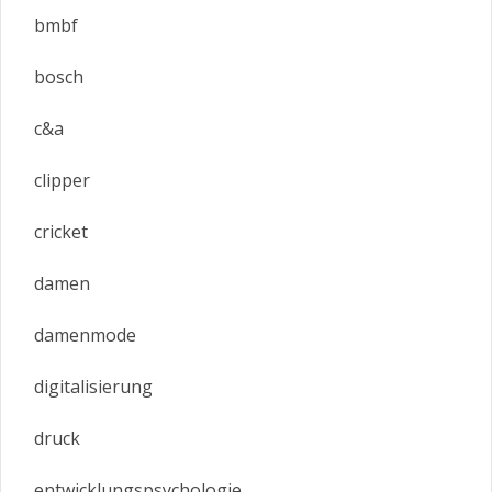
bmbf
bosch
c&a
clipper
cricket
damen
damenmode
digitalisierung
druck
entwicklungspsychologie